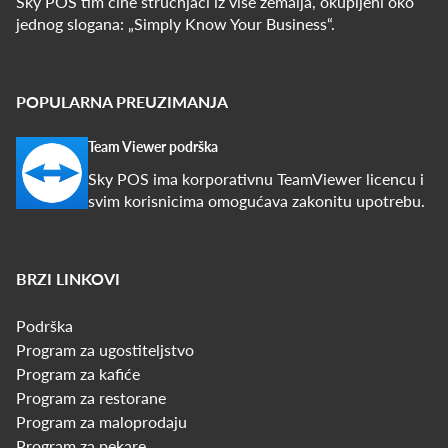
Sky POS tim čine stručnjaci iz više zemalja, okupljeni oko
jednog slogana: „Simply Know Your Business“.
POPULARNA PREUZIMANJA
Team Viewer podrška
Sky POS ima korporativnu TeamViewer licencu i
svim korisnicima omogućava zakonitu upotrebu.
BRZI LINKOVI
Podrška
Program za ugostiteljstvo
Program za kafiće
Program za restorane
Program za maloprodaju
Program za pekare