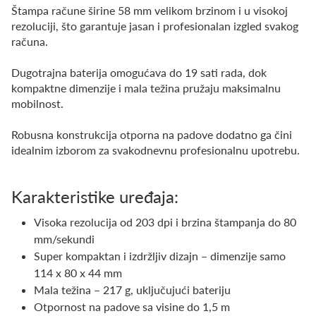
Štampa račune širine 58 mm velikom brzinom i u visokoj
rezoluciji, što garantuje jasan i profesionalan izgled svakog
računa.
Dugotrajna baterija omogućava do 19 sati rada, dok
kompaktne dimenzije i mala težina pružaju maksimalnu
mobilnost.
Robusna konstrukcija otporna na padove dodatno ga čini
idealnim izborom za svakodnevnu profesionalnu upotrebu.
Karakteristike uređaja:
Visoka rezolucija od 203 dpi i brzina štampanja do 80
mm/sekundi
Super kompaktan i izdržljiv dizajn – dimenzije samo
114 x 80 x 44 mm
Mala težina – 217 g, uključujući bateriju
Otpornost na padove sa visine do 1,5 m