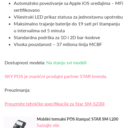
Automatsko povezivanje sa Apple iOS uređajima – MFi
sertifikovano
Višestruki LED prikaz statusa za jednostavnu upotrebu
Maksimalno trajanje baterije do 19 sati pri štampanju
u intervalima od 5 minuta
Standardna podrška za 1D i 2D bar-kodove
Visoka pouzdanost – 37 miliona linija MCBF
Dostupnost modela:
Na stanju svi modeli
SKY POS je zvanični prodajni partner STAR brenda.
Preuzimanja:
Preuzmite tehničke specifikacije za Star SM-S230i
Mobilni termalni POS štampač STAR SM-L200
Saznajte više