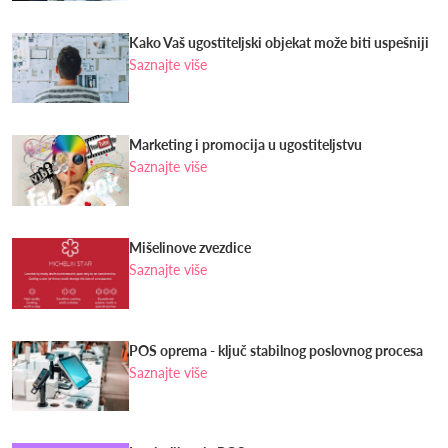
Kako Vaš ugostiteljski objekat može biti uspešniji
Saznajte više
Marketing i promocija u ugostiteljstvu
Saznajte više
Mišelinove zvezdice
Saznajte više
POS oprema - ključ stabilnog poslovnog procesa
Saznajte više