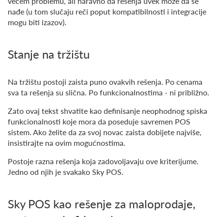
većem problemu, ali naravno da rešenja uvek može da se
nađe (u tom slučaju reči poput kompatibilnosti i integracije
mogu biti izazov).
Stanje na tržištu
Na tržištu postoji zaista puno ovakvih rešenja. Po cenama
sva ta rešenja su slična. Po funkcionalnostima - ni približno.
Zato ovaj tekst shvatite kao definisanje neophodnog spiska
funkcionalnosti koje mora da poseduje savremen POS
sistem. Ako želite da za svoj novac zaista dobijete najviše,
insistirajte na ovim mogućnostima.
Postoje razna rešenja koja zadovoljavaju ove kriterijume.
Jedno od njih je svakako Sky POS.
Sky POS kao rešenje za maloprodaje,