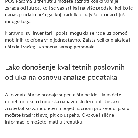
POS kasama u trenutku možete saznati kolika vam je
zarada od jutros, koji se vaš artikal najviše prodaje, koliko je
danas prodato nečega, koji radnik je najviše prodao i još
mnogo toga.
Naravno, svi inventari i popisi mogu da se rade uz pomoć
mobilnih telefona vrlo jednostavno. Zaista velika olakšica i
ušteda i vašeg i vremena samog personala.
Lako donošenje kvalitetnih poslovnih
odluka na osnovu analize podataka
Ako znate šta se prodaje super, a šta ne ide - lako ćete
doneti odluku o tome šta nabaviti sledeći put. Još ako
znate koliko zarađujete na pojedinačnom proizvodu, jasno
možete trasirati svoj pit do uspeha. Ovakve i slične
informacije možete imati u trenutku.