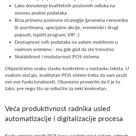
Lako donošenje kvalitetnih poslovnih odluka na
osnovu analize podataka
Brza primena poslovne strategije (promena cenovnika
ili asortimana, specijalne akcije, vremenski i drugi
popusti, lojaliti program, VIP...)
Dostupnost svih podataka na vašem mobilnom u
realnom vremenu - ma gde god da ste trenutno
Skalabilnost i modularnost POS sistema
Objasnićemo svaku stavku konkretno u nastavku teksta. U
svakom slučaju, kvalitetan POS sistem treba da vam pruži
sve ove funkcionalnosti. Obavezno proverite da li je to
tako, pre nego što se odlučite za neki konkretan.
Veća produktivnost radnika usled
automatizacije i digitalizacije procesa
Kada umesto starih POS kasa uvedete novi sistem, odmah