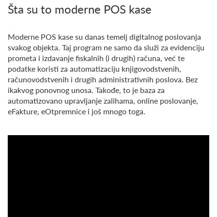
Šta su to moderne POS kase
Moderne POS kase su danas temelj digitalnog poslovanja
svakog objekta. Taj program ne samo da služi za evidenciju
prometa i izdavanje fiskalnih (i drugih) računa, već te
podatke koristi za automatizaciju knjigovodstvenih,
računovodstvenih i drugih administrativnih poslova. Bez
ikakvog ponovnog unosa. Takođe, to je baza za
automatizovano upravljanje zalihama, online poslovanje,
eFakture, eOtpremnice i još mnogo toga.