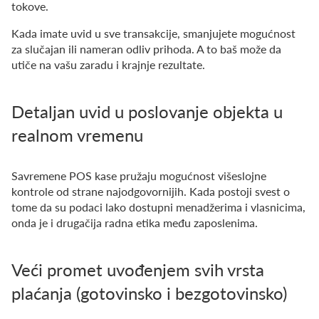
tokove.
Kada imate uvid u sve transakcije, smanjujete mogućnost
za slučajan ili nameran odliv prihoda. A to baš može da
utiče na vašu zaradu i krajnje rezultate.
Detaljan uvid u poslovanje objekta u
realnom vremenu
Savremene POS kase pružaju mogućnost višeslojne
kontrole od strane najodgovornijih. Kada postoji svest o
tome da su podaci lako dostupni menadžerima i vlasnicima,
onda je i drugačija radna etika među zaposlenima.
Veći promet uvođenjem svih vrsta
plaćanja (gotovinsko i bezgotovinsko)