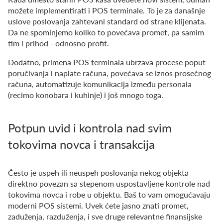
možete implementirati i POS terminale. To je za današnje
uslove poslovanja zahtevani standard od strane klijenata.
Da ne spominjemo koliko to povećava promet, pa samim
tim i prihod - odnosno profit.
Dodatno, primena POS terminala ubrzava procese poput
poručivanja i naplate računa, povećava se iznos prosečnog
računa, automatizuje komunikacija između personala
(recimo konobara i kuhinje) i još mnogo toga.
Potpun uvid i kontrola nad svim
tokovima novca i transakcija
Često je uspeh ili neuspeh poslovanja nekog objekta
direktno povezan sa stepenom uspostavljene kontrole nad
tokovima novca i robe u objektu. Baš to vam omogućavaju
moderni POS sistemi. Uvek ćete jasno znati promet,
zaduženja, razduženja, i sve druge relevantne finansijske