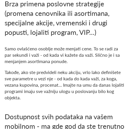
Brza primena poslovne strategije
(promena cenovnika ili asortimana,
specijalne akcije, vremenski i drugi
popusti, lojaliti program, VIP...)
Samo ovlašćeno osoblje može menjati cene. To se radi za
par sekundi i važi - od kada vi kažete da važi. Slično je i sa
menjanjem asortimana ponude.
Takođe, ako ste predvideli neku akciju, vrlo lako definišete
sve parametre u vezi nje - od kada do kada važi, za koga,
vezana kupovina, procenat... Imajte na umu da danas lojaliti
programi imaju sve važniju ulogu u poslovanju bilo kog
objekta.
Dostupnost svih podataka na vašem
mobilnom - ma gde god da ste trenutno