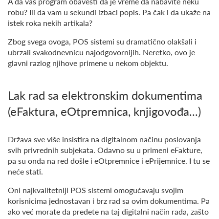
A da vas program obavesti da je vreme da nabavite neku
robu? Ili da vam u sekundi izbaci popis. Pa čak i da ukaže na
istek roka nekih artikala?
Zbog svega ovoga, POS sistemi su dramatično olakšali i
ubrzali svakodnevnicu najodgovornijih. Neretko, ovo je
glavni razlog njihove primene u nekom objektu.
Lak rad sa elektronskim dokumentima
(eFaktura, eOtpremnica, knjigovođa...)
Država sve više insistira na digitalnom načinu poslovanja
svih privrednih subjekata. Odavno su u primeni eFakture,
pa su onda na red došle i eOtpremnice i ePrijemnice. I tu se
neće stati.
Oni najkvalitetniji POS sistemi omogućavaju svojim
korisnicima jednostavan i brz rad sa ovim dokumentima. Pa
ako već morate da pređete na taj digitalni način rada, zašto