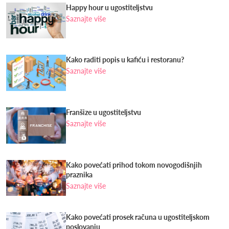
Happy hour u ugostiteljstvu
Saznajte više
Kako raditi popis u kafiću i restoranu?
Saznajte više
Franšize u ugostiteljstvu
Saznajte više
Kako povećati prihod tokom novogodišnjih
praznika
Saznajte više
Kako povećati prosek računa u ugostiteljskom
poslovanju