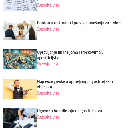
Saznajte više
Bonton u restoranu i pravila ponašanja za stolom
Saznajte više
Upravljanje finansijama i troškovima u
ugostiteljstvu
Saznajte više
Najčešće greške u upravljanju ugostiteljskih
objekata
Saznajte više
Ugovor o brendiranju u ugostiteljstvu
Saznajte više