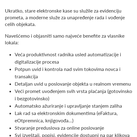
Ukratko, stare elektronske kase su služile za evidenciju
prometa, a moderne služe za unapređenje rada i vođenje
celih objekata.
Navešćemo i objasniti samo najveće benefite za vlasnike
lokala:
Veća produktivnost radnika usled automatizacije i
digitalizacije procesa
Potpun uvid i kontrola nad svim tokovima novca i
transakcija
Detaljan uvid u poslovanje objekta u realnom vremenu
Veći promet uvođenjem svih vrsta plaćanja (gotovinsko
i bezgotovinsko)
Automatsko ažuriranje i upravljanje stanjem zaliha
Lak rad sa elektronskim dokumentima (eFaktura,
eOtpremnica, knjigovođa...)
Stvaranje preduslova za online poslovanje
Svi izveštaji, popisi, evidencije dostupni na par klikova