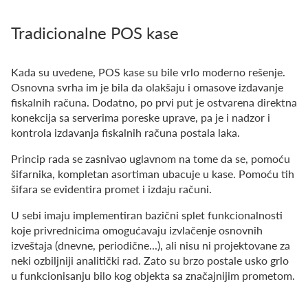
Tradicionalne POS kase
Kada su uvedene, POS kase su bile vrlo moderno rešenje.
Osnovna svrha im je bila da olakšaju i omasove izdavanje
fiskalnih računa. Dodatno, po prvi put je ostvarena direktna
konekcija sa serverima poreske uprave, pa je i nadzor i
kontrola izdavanja fiskalnih računa postala laka.
Princip rada se zasnivao uglavnom na tome da se, pomoću
šifarnika, kompletan asortiman ubacuje u kase. Pomoću tih
šifara se evidentira promet i izdaju računi.
U sebi imaju implementiran bazični splet funkcionalnosti
koje privrednicima omogućavaju izvlačenje osnovnih
izveštaja (dnevne, periodične...), ali nisu ni projektovane za
neki ozbiljniji analitički rad. Zato su brzo postale usko grlo
u funkcionisanju bilo kog objekta sa značajnijim prometom.