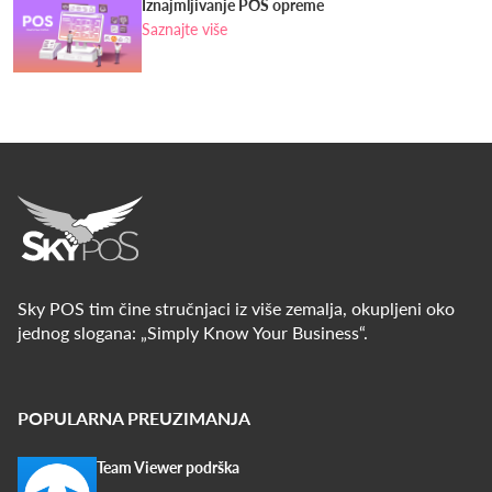
Iznajmljivanje POS opreme
Saznajte više
Sky POS tim čine stručnjaci iz više zemalja, okupljeni oko
jednog slogana: „Simply Know Your Business“.
POPULARNA PREUZIMANJA
Team Viewer podrška