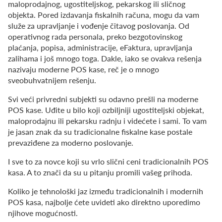
maloprodajnog, ugostiteljskog, pekarskog ili sličnog
objekta. Pored izdavanja fiskalnih računa, mogu da vam
služe za upravljanje i vođenje čitavog poslovanja. Od
operativnog rada personala, preko bezgotovinskog
plaćanja, popisa, administracije, eFaktura, upravljanja
zalihama i još mnogo toga. Dakle, iako se ovakva rešenja
nazivaju moderne POS kase, reč je o mnogo
sveobuhvatnijem rešenju.
Svi veći privredni subjekti su odavno prešli na moderne
POS kase. Uđite u bilo koji ozbiljniji ugostiteljski objekat,
maloprodajnu ili pekarsku radnju i videćete i sami. To vam
je jasan znak da su tradicionalne fiskalne kase postale
prevaziđene za moderno poslovanje.
I sve to za novce koji su vrlo slični ceni tradicionalnih POS
kasa. A to znači da su u pitanju promili vašeg prihoda.
Koliko je tehnološki jaz između tradicionalnih i modernih
POS kasa, najbolje ćete uvideti ako direktno uporedimo
njihove mogućnosti.