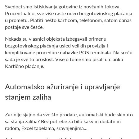
Svedoci smo istiskivanja gotovine iz novčanih tokova.
Procentualno, sve više raste udeo bezgotovinskog plaćanja
u prometu. Platiti nešto karticom, telefonom, satom danas
postaje sve češće.
Nekada su vlasnici objekata izbegavali primenu
bezgotovinskog plaćanja usled velikih provizija i
komplikovane procedure nabavke POS terminala. Na sreću
sada je sve to prošlost. Više o tome smo pisali u članku
Kartično plaćanje.
Automatsko ažuriranje i upravljanje
stanjem zaliha
Zar nije sjajno da sve što prodate, automatski bude skinuto
sa stanja zaliha? Bez potrebe za bilo kakvim dodatnim
radom, Excel tabelama, sravnjenjima...