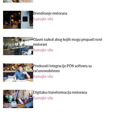
Brendiranje restorana
Saznajte više
Glavni razlozi zbog kojih mogu propasti novi
restorani
Saznajte više
Prednosti integracije POS softvera sa
računovodstvom
Saznajte više
Digitalna transformacija restorana
Saznajte više