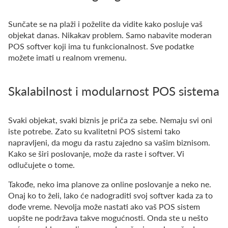
Sunčate se na plaži i poželite da vidite kako posluje vaš
objekat danas. Nikakav problem. Samo nabavite moderan
POS softver koji ima tu funkcionalnost. Sve podatke
možete imati u realnom vremenu.
Skalabilnost i modularnost POS sistema
Svaki objekat, svaki biznis je priča za sebe. Nemaju svi oni
iste potrebe. Zato su kvalitetni POS sistemi tako
napravljeni, da mogu da rastu zajedno sa vašim biznisom.
Kako se širi poslovanje, može da raste i softver. Vi
odlučujete o tome.
Takođe, neko ima planove za online poslovanje a neko ne.
Onaj ko to želi, lako će nadograditi svoj softver kada za to
dođe vreme. Nevolja može nastati ako vaš POS sistem
uopšte ne podržava takve mogućnosti. Onda ste u nešto