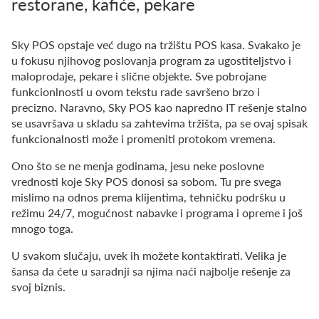
restorane, kafiće, pekare
Sky POS opstaje već dugo na tržištu POS kasa. Svakako je
u fokusu njihovog poslovanja program za ugostiteljstvo i
maloprodaje, pekare i slične objekte. Sve pobrojane
funkcionlnosti u ovom tekstu rade savršeno brzo i
precizno. Naravno, Sky POS kao napredno IT rešenje stalno
se usavršava u skladu sa zahtevima tržišta, pa se ovaj spisak
funkcionalnosti može i promeniti protokom vremena.
Ono što se ne menja godinama, jesu neke poslovne
vrednosti koje Sky POS donosi sa sobom. Tu pre svega
mislimo na odnos prema klijentima, tehničku podršku u
režimu 24/7, mogućnost nabavke i programa i opreme i još
mnogo toga.
U svakom slučaju, uvek ih možete kontaktirati. Velika je
šansa da ćete u saradnji sa njima naći najbolje rešenje za
svoj biznis.