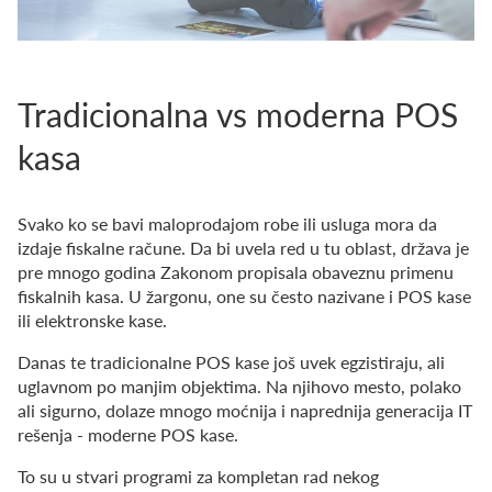
Tradicionalna vs moderna POS
kasa
Svako ko se bavi maloprodajom robe ili usluga mora da
izdaje fiskalne račune. Da bi uvela red u tu oblast, država je
pre mnogo godina Zakonom propisala obaveznu primenu
fiskalnih kasa. U žargonu, one su često nazivane i POS kase
ili elektronske kase.
Danas te tradicionalne POS kase još uvek egzistiraju, ali
uglavnom po manjim objektima. Na njihovo mesto, polako
ali sigurno, dolaze mnogo moćnija i naprednija generacija IT
rešenja - moderne POS kase.
To su u stvari programi za kompletan rad nekog